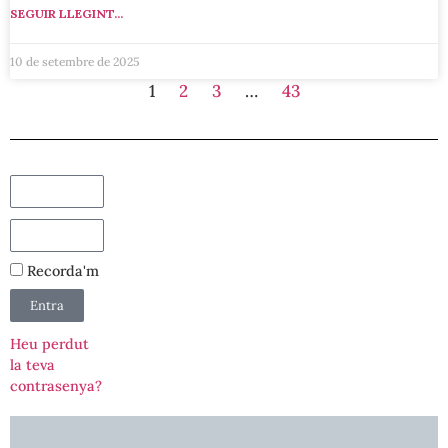
SEGUIR LLEGINT...
10 de setembre de 2025
1
2
3
…
43
Recorda'm
Entra
Heu perdut
la teva
contrasenya?